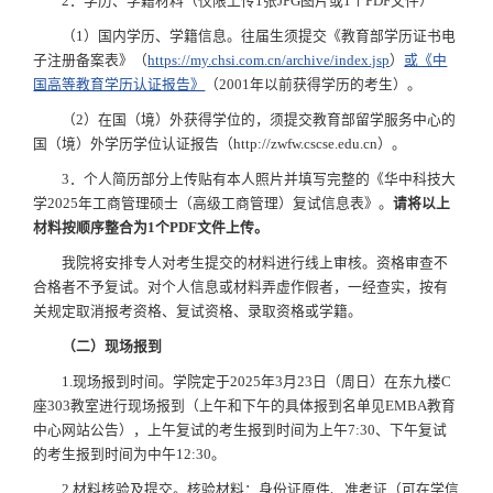
2．学历、学籍材料（仅限上传1张JPG图片或1个PDF文件）
（1）国内学历、学籍信息。往届生须提交《教育部学历证书电
子注册备案表》（
https://my.chsi.com.cn/archive/index.jsp
）
或《中
国高等教育学历认证报告》
（2001年以前获得学历的考生）。
（2）在国（境）外获得学位的，须提交教育部留学服务中心的
国（境）外学历学位认证报告（http://zwfw.cscse.edu.cn）。
3．个人简历部分上传贴有本人照片并填写完整的《华中科技大
学2025年工商管理硕士（高级工商管理）复试信息表》。
请将以上
材料按顺序整合为1个PDF文件上传。
我院将安排专人对考生提交的材料进行线上审核。资格审查不
合格者不予复试。对个人信息或材料弄虚作假者，一经查实，按有
关规定取消报考资格、复试资格、录取资格或学籍。
（二）现场报到
1.现场报到时间。学院定于2025年3月23日（周日）在东九楼C
座303教室进行现场报到（上午和下午的具体报到名单见EMBA教育
中心网站公告），上午复试的考生报到时间为上午7:30、下午复试
的考生报到时间为中午12:30。
2.材料核验及提交。核验材料：身份证原件、准考证（可在学信