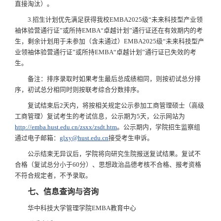
直接淘汰）。
3.招生计划优先满足获得我校EMBA2025级“未来科技型产业领
袖体验营通行证”或所持EMBA“卓越计划”通行证还在有效期内的考
生，剩余计划用于未参加（含未通过）EMBA2025级“未来科技型产
业领袖体验营通行证”或所持EMBA“卓越计划”通行证已失效的考
生。
备注：排序录取时如果考生最后总成绩相同，则按初试总分排
序，初试总分相同时则按联考综合分数排序。
复试结束后2天内，将按相关规定公示参加工商管理硕士（高级
工商管理）复试考生的考试信息，公示期为5天，公示网站为
http://emba.hust.edu.cn/zsxx/zsdt.htm
。公示期内，学院招生监察组
通过电子邮箱：
glxy@hust.edu.cn
接受考生申诉。
公示结束无异议后，学院将向研究生院报送复试结果。复试不
合格（复试总分小于60分）、思想政治品德考核不合格、报考资格
不符合规定者，不予录取。
七、信息查询与咨询
华中科技大学管理学院EMBA教育中心