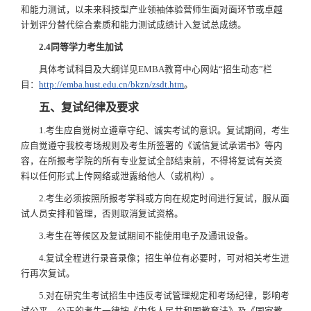
和能力测试，以未来科技型产业领袖体验营师生面对面环节或卓越
计划评分替代综合素质和能力测试成绩计入复试总成绩。
2.4同等学力考生加试
具体考试科目及大纲详见EMBA教育中心网站“招生动态”栏
目：
http://emba.hust.edu.cn/bkzn/zsdt.htm
。
五、复试纪律及要求
1.考生应自觉树立遵章守纪、诚实考试的意识。复试期间，考生
应自觉遵守我校考场规则及考生所签署的《诚信复试承诺书》等内
容，在所报考学院的所有专业复试全部结束前，不得将复试有关资
料以任何形式上传网络或泄露给他人（或机构）。
2.考生必须按照所报考学科或方向在规定时间进行复试，服从面
试人员安排和管理，否则取消复试资格。
3.考生在等候区及复试期间不能使用电子及通讯设备。
4.复试全程进行录音录像；招生单位有必要时，可对相关考生进
行再次复试。
5.对在研究生考试招生中违反考试管理规定和考场纪律，影响考
试公平、公正的考生一律按《中华人民共和国教育法》及《国家教