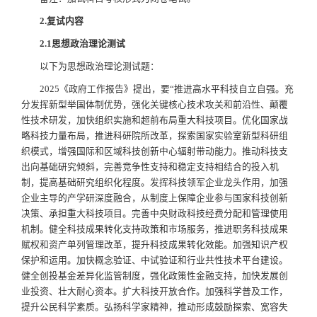
2
.
复试内容
2.1
思想政治理论测试
以下为思想政治理论测试题：
2025《政府工作报告》提出，要“推进高水平科技自立自强。充
分发挥新型举国体制优势，强化关键核心技术攻关和前沿性、颠覆
性技术研发，加快组织实施和超前布局重大科技项目。优化国家战
略科技力量布局，推进科研院所改革，探索国家实验室新型科研组
织模式，增强国际和区域科技创新中心辐射带动能力。推动科技支
出向基础研究倾斜，完善竞争性支持和稳定支持相结合的投入机
制，提高基础研究组织化程度。发挥科技领军企业龙头作用，加强
企业主导的产学研深度融合，从制度上保障企业参与国家科技创新
决策、承担重大科技项目。完善中央财政科技经费分配和管理使用
机制。健全科技成果转化支持政策和市场服务，推进职务科技成果
赋权和资产单列管理改革，提升科技成果转化效能。加强知识产权
保护和运用。加快概念验证、中试验证和行业共性技术平台建设。
健全创投基金差异化监管制度，强化政策性金融支持，加快发展创
业投资、壮大耐心资本。扩大科技开放合作。加强科学普及工作，
提升公民科学素质。弘扬科学家精神，推动形成鼓励探索、宽容失