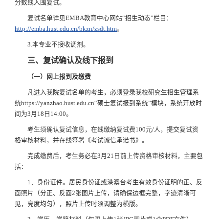
分数线入围复试。
复试名单详见EMBA教育中心网站“招生动态”栏目：
http://emba.hust.edu.cn/bkzn/zsdt.htm
。
3.本专业不接收调剂。
三、复试确认及线下报到
（一）网上报到及缴费
凡进入我院复试名单的考生，必须登录我校研究生招生管理系
统https://yanzhao.hust.edu.cn“硕士复试报到系统”模块，系统开放时
间为3月18日14:00。
考生须确认复试信息，在线缴纳复试费100元/人，提交复试资
格审核材料，并在线签署《考试诚信承诺书》。
完成缴费后，考生务必在3月21日前上传资格审核材料，主要包
括：
1．身份证件。居民身份证或港澳台考生有效身份证明的正、反
面照片（分正、反面2张图片上传，请确保边框完整，字迹清晰可
见，亮度均匀），照片上传时须调整为横版。