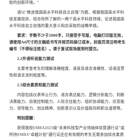
败的创新环境。”
请以“推进我国高水平科技自立自强”为题，根据我国高水平科
技发展现状，结合你所了解的一两个高水平科技领域，论述我国高
水平科技自立自强的重大意义和应采取的战略举措。
要求：字数不少于2000字，只接受手写版，电脑打印版无效，
请使用A4尺寸的文稿纸书写并按页码装订成本，封面页须注明考生
编号（不得标注姓名）。
请于
复试现场报到时提交。
2.2
外语听说能力测试
主要考查考生的理解准确程度、语音及语言准确性、话语连贯
性和语言流利程度等。
2.3综合素质
和能力
测试
内容包括仪表举止行为、语言表达能力、逻辑分析能力、判断
决策能力、自我控制能力、人际交往能力、组织协调能力、应变能
力、领导能力、创业精神、创新意识以及价值取向和职业道德等。
特别提醒：
获得我校EMBA2025级“未来科技型产业领袖体验营通行证”或
所持EMBA“卓越计划”通行证还在有效期的考生无需参加综合素质